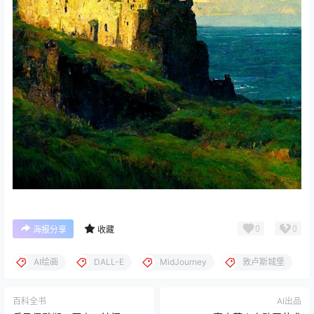
0
0
海报分享
收藏
AI绘画
DALL-E
MidJourney
敦卢斯城堡
百科全书
AI出品