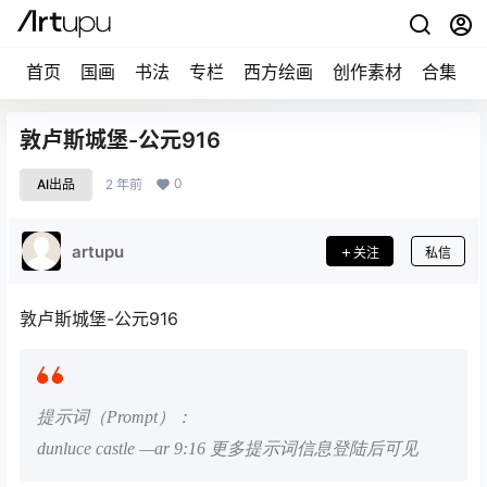
首页
国画
书法
专栏
西方绘画
创作素材
合集
敦卢斯城堡-公元916
0
AI出品
2 年前
artupu
关注
私信
敦卢斯城堡-公元916
提示词（Prompt）：
dunluce castle —ar 9:16 更多提示词信息登陆后可见