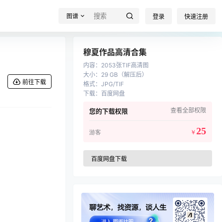
图谱
登录
快速注册
穆夏作品高清合集
内容
：
2053张TIF高清图
大小
：
29 GB（解压后）
前往下载
格式
：
JPG/TIF
下载
：
百度网盘
查看全部权限
您的下载权限
25
游客
￥
百度网盘下载