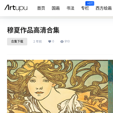
HOT
首页
国画
书法
专栏
西方绘画
穆夏作品高清合集
0
910
合集下载
2 年前