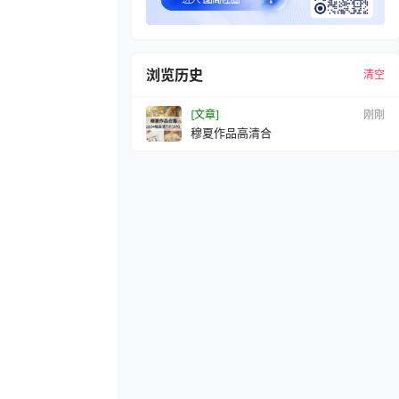
浏览历史
清空
[文章]
10 秒前
穆夏作品高清合