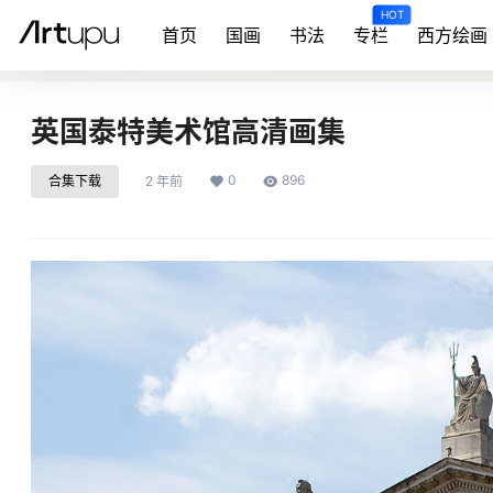
HOT
首页
国画
书法
专栏
西方绘画
英国泰特美术馆高清画集
0
896
合集下载
2 年前