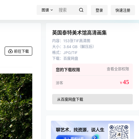
图谱
登录
快速注册
英国泰特美术馆高清画集
内容
：
153张TIF高清图
大小
：
3.64 GB（解压后）
前往下载
格式
：
JPG/TIF
下载
：
百度网盘
查看全部权限
您的下载权限
45
游客
￥
从百度网盘下载