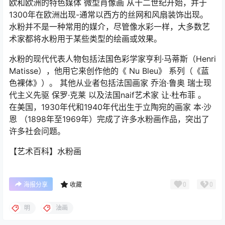
欧和欧洲的特色媒体 微型肖像画 从十二世纪开始，并于
1300年在欧洲出现-通常以西方的丝网和风扇装饰出现。
水粉并不是一种常用的媒介，尽管像水彩一样，大多数艺
术家都将水粉用于某些类型的绘画或效果。
水粉的现代代表人物包括法国色彩学家亨利·马蒂斯（Henri
Matisse），他用它来创作他的《
Nu Bleu》
系列（《蓝
色裸体》）。 其他从业者包括法国画家 乔治·鲁奥 瑞士现
代主义先驱 保罗·克莱 以及法国naif艺术家 让·杜布菲 。
在美国，1930年代和1940年代出生于立陶宛的画家 本·沙
恩 （1898年至1969年）完成了许多水粉画作品，突出了
许多社会问题。
【艺术百科】水粉画
0
0
海报分享
收藏
明
油画