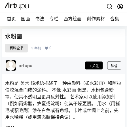
首页
国画
书法
专栏
西方绘画
创作素材
合集
水粉画
0
百科全书
3 年前
artupu
关注
私信
水粉是 美术 该术语描述了一种由颜料（如水彩画）和阿拉
伯胶混合而成的涂料。 不像 水彩画 但是，水粉包含粉
笔，使其不透明且更具反射性。 艺术家可以使用添加剂
（例如丙烯酸，蜂蜜或淀粉）使其干燥更慢。 用水（用猪
毛或貂毛刷）涂在白色或有色纸，卡片或丝绸上之前，先
用水稀释（或用液态胶保持色调）。