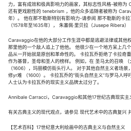
力，富有成效和极具影响力的画家，其标志性风格-被称为 Ca
还有更戏剧性的
tenebrism
，他的众多追随者被称为
Cara
年）。 他在那不勒斯特别有影响力-请参阅 那不勒斯的卡拉瓦乔 -和
（1578年至1635年）， 朱塞佩·里贝拉（Jusepe Ribera） 
Caravaggio在他的大部分工作生涯中都是逃避法律或
那里他的一个敌人追上了他他。 他很少在一个地方呆上几个
品从一开始就是原创和革命性的。 卡拉瓦乔拒绝了卡拉奇
作为基督，圣母和圣人的榜样。 例如，在
圣马太的召唤
（
（1606），玛丽模仿街头行人。 对于其他自然主义者场景
修yr难
（1600）。 卡拉瓦乔的“街头自然主义”与罗马人
人士认为卡拉瓦乔的现实主义品牌太过分了。
Annibale Carracci，Caravaggio和其他17世
有关古典主义的现代观点，请参见 现代艺术中的古典复兴 并且
【艺术百科】17世纪意大利绘画中的古典主义与自然主义