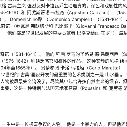
风格 古典主义 强烈反对卡拉瓦乔生动逼真的，深色和戏剧性的风
5-1619）和 阿戈斯蒂诺·卡拉奇（Agostino Carracci） （155
， Domenichino路 （Domenico Zampieri）（1581-164
尔奇诺 （乔瓦尼·弗朗切斯科·巴比耶里（Giovanni Francesco Bar
575-1642），他们都是17世纪发展的重要贡献者 巴洛克绘画 在罗马，
1-1641）。 他的 壁画 罗马的圣路易·德·弗朗西西（San Lu
eni（1575-1642）则缺乏感官和感性的作品。 这种安静的风格 
94年至1665年）。 另请参阅 卡洛·马拉塔（Carlo Maratta） （
17世纪的“古典”画家开发的最重要的艺术类别之一是 山水画 。 
中，人物被风景完全淹没了，尽管其中包含许多自然主义的细节，
，这是一种特别与法国艺术家普森（Poussin）和 克劳德·洛兰
。
10）一生中是一位极富争议的人物。 他是一个暴力的人，但是他