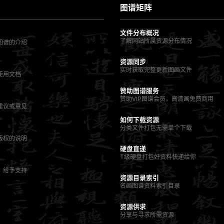
图谱矩阵
文件分布概况
了解网站所属资源分布情况
图谱的介绍
资源同步
实时获取完整更新图画文件
使用文档
赞助图谱服务
赞助VIP图谱会员，高清画免费商用
建议或意见
如何下载资源
分类文件打包无需单个下载
版权的说明
硬盘直递
T级硬盘打包好资料快递给你
，给予支持
资源目录索引
名画图谱资料索引目录
资源供求
分享与寻求所需资源