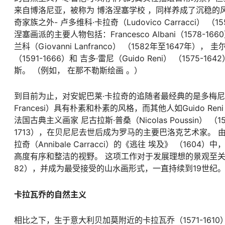
来自博洛尼亚，被称为 博洛涅塞学校 ，同样养成了沉稳的
奇家族之外- 卢多维科·卡拉奇（Ludovico Carracci） （155
涅塞画派的主要人物包括：Francesco Albani（1578-1660）
兰科（Giovanni Lanfranco） （1582年至1647年）， 圭
（1591-1666）和 吉多·雷尼（Guido Reni） （1
斯。 （例如， 在那不勒斯绘画 。）
到目前为止，对安妮巴莱·卡拉奇的追随者最经典的是多梅尼奇诺（158
Francesi）具有朴素和朴素的风格，而其他人如Guido R
法国古典主义画家 尼古拉斯·普桑（Nicolas Poussin） （15
1713），在贝尼尼去世后成为罗马的主要巴洛克艺术家。 由
拉奇（Annibale Carracci）的《逃往
埃及》
（1604）
高度有序和整洁的视野。 这项工作对于发展理想的景观至关重要
82），并成为最受接受的山水画形式，一直持续到19世纪
卡拉瓦乔的自然主义
相比之下，生于意大利贝加莫附近的卡拉瓦乔（1571-16