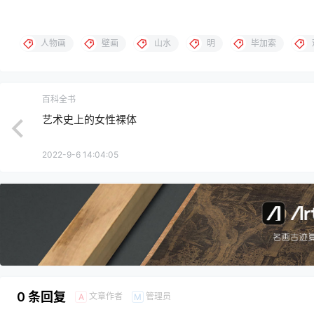
人物画
壁画
山水
明
毕加索
百科全书
艺术史上的女性裸体
2022-9-6 14:04:05
0 条回复
文章作者
管理员
A
M